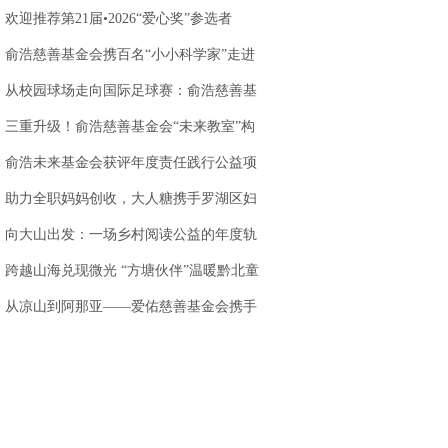
站落地天味食品
欢迎推荐第21届•2026“爱心奖”参选者
俞浩慈善基金会携百名“小小科学家”走进
AWE 探访追觅
从校园球场走向国际足球赛：俞浩慈善基
金会以足球为
三重升级！俞浩慈善基金会“未来教室”构
建创新人才培
俞浩未来基金会获评年度责任践行公益项
目，以科技公
助力全职妈妈创收，大人糖携手罗湖区妇
联，打造乐园
向大山出发：一场乡村阅读公益的年度轨
迹
跨越山海兑现微光 “方塘伙伴”温暖黔北童
心
.
从凉山到阿那亚——爱佑慈善基金会携手
虾米娱乐，让童