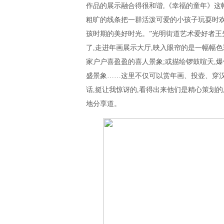
作品的展示融合得很和谐,《幸福的童年》这幅
粗旷的线条把一群活泼可爱的小孩子玩耍时欢
孩时期的美好时光。”光明街道艺术爱好者王
了,走进年画展示大厅,映入眼帘的是一幅幅
家户户喜盈盈的喜人景象;或描绘锣鼓喧天,
盛景象……这里不仅可以赏年画、投壶、穿汉
话,挺让我惊讶的,看得出来他们是精心策划的
地分享道。