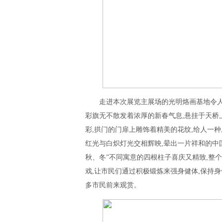
走进本次展览主展场的光明烙画基地令
彩旗无不散发着浓厚的新春气息,悬挂于天桥
彩,拱门的门扉上雕饰着精美的花纹,给人一
红光与白炽灯光交相辉映,晕出一片祥和的中
秋、冬”不同寓意的四根柱子喜庆又精致,整
戏,让市民们通过积极锻炼来强身健体,保持
多市民前来观赏。