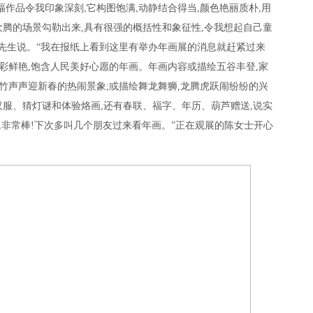
作品令我印象深刻,它构图饱满,动静结合得当,颜色艳丽质朴,用
腾的场景勾勒出来,具有很强的概括性和象征性,令我想起自己童
先生说。“我在报纸上看到这里有举办年画展的消息就赶紧过来
色彩鲜艳,饱含人民美好心愿的年画。年画内容或描绘五谷丰登,家
爆竹声声迎新春的热闹景象;或描绘舞龙舞狮,龙腾虎跃闹纷纷的兴
服、猜灯谜和体验烙画,还有春联、福字、年历、葫芦赠送,说实
,非常棒!下次多叫几个朋友过来看年画。”正在观展的陈女士开心