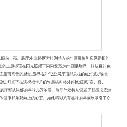
人眼前一亮。展厅外 道路两旁排列整齐的年画展板和迎风飘扬的
上的主题标语在阳光照耀下闪闪发亮,为年画展增添一抹炫目的色
种庄重而高贵的感觉,显得格外气派;展厅顶部悬挂的红灯笼折射出
国红,灯光下挂满祝福卡片的许愿桃树格外鲜艳;蕴藏“春、夏、
个展厅都被浓郁的年味儿笼罩着。展厅外还特别设置了智能投篮游
身体健康和乐观向上的心态。如此精彩又有趣味的年画展吸引了众