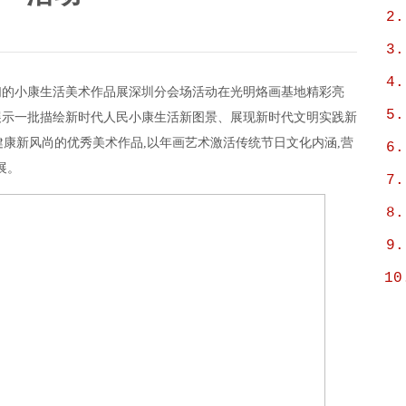
2.
3.
4.
画”我们的小康生活美术作品展深圳分会场活动在光明烙画基地精彩亮
5.
,展示一批描绘新时代人民小康生活新图景、展现新时代文明实践新
康新风尚的优秀美术作品,以年画艺术激活传统节日文化内涵,营
6.
展。
7.
8.
9.
10