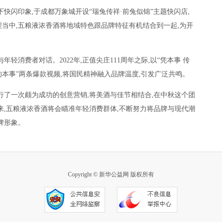
快闪印象,于成都万象城开设“瑞兔传祥·前兔似锦”主题快闪店,
当中,五粮液浓香酒将地域特色跟品牌特征有机结合到一起,为开
轻消费者对话。2022年,正值尖庄111周年之际,以“凭本事 传
庄的本事”两条爆款视频,将国民精神融入品牌温度,引发广泛共鸣。
行了一次颇为成功的创意营销,将美酒与佳节相结合,在中秋这个团
来,五粮液浓香酒将会瞄准年轻消费群体,不断努力将品牌与现代潮
牌形象。
Copyright © 新华公益网 版权所有