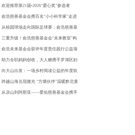
站落地天味食品
欢迎推荐第21届•2026“爱心奖”参选者
俞浩慈善基金会携百名“小小科学家”走进
AWE 探访追觅
从校园球场走向国际足球赛：俞浩慈善基
金会以足球为
三重升级！俞浩慈善基金会“未来教室”构
建创新人才培
俞浩未来基金会获评年度责任践行公益项
目，以科技公
助力全职妈妈创收，大人糖携手罗湖区妇
联，打造乐园
向大山出发：一场乡村阅读公益的年度轨
迹
跨越山海兑现微光 “方塘伙伴”温暖黔北童
心
.
从凉山到阿那亚——爱佑慈善基金会携手
虾米娱乐，让童