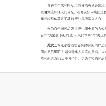
在去年年末的时候,五粮液浓香酒开展线下
吸引潮流年轻人的目光。在开设快闪店的过程
拓年轻群体奠定了基础,更让品牌深入人心。
作为百年国民品牌,尖庄也用全新的方式与年
百年”为主题,尖庄打造“人民的本事”与“尖
此次
五粮液浓香酒联合央视秋晚,同样进
圆的节日里面,引起全球华人家庭的共鸣。未
流相融合,呈现出更具个性、更为年轻态的品