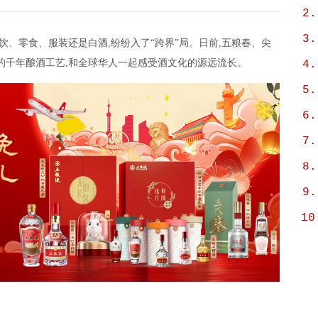
2.
3.
饮、零食、服装还是白酒,纷纷入了“跨界”局。日前,五粮春、尖
的千年酿酒工艺,和全球华人一起感受酒文化的源远流长。
4.
5.
6.
7.
8.
9.
10