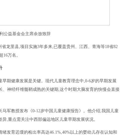
利公益基金会主席余放致辞
州省龙里县,项目实施3年多来,已覆盖贵州、江西、青海等18省82
童超16万名。
升
童早期健康发展是关键。现代儿童教育理念中,0-6岁的早期发展
增长、神经纤维髓鞘成熟的关键期,这个时期大脑发育的快慢会直接
马军教授发布《0-12岁中国儿童健康报告》。他介绍,我国儿童
差异,重点需关注中西部偏远地区儿童早期发展状况。
绪发育迟缓的检出率高达46.1%,40%以上的婴幼儿存在认知和