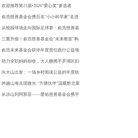
站落地天味食品
欢迎推荐第21届•2026“爱心奖”参选者
俞浩慈善基金会携百名“小小科学家”走进
AWE 探访追觅
从校园球场走向国际足球赛：俞浩慈善基
金会以足球为
三重升级！俞浩慈善基金会“未来教室”构
建创新人才培
俞浩未来基金会获评年度责任践行公益项
目，以科技公
助力全职妈妈创收，大人糖携手罗湖区妇
联，打造乐园
向大山出发：一场乡村阅读公益的年度轨
迹
跨越山海兑现微光 “方塘伙伴”温暖黔北童
心
.
从凉山到阿那亚——爱佑慈善基金会携手
虾米娱乐，让童