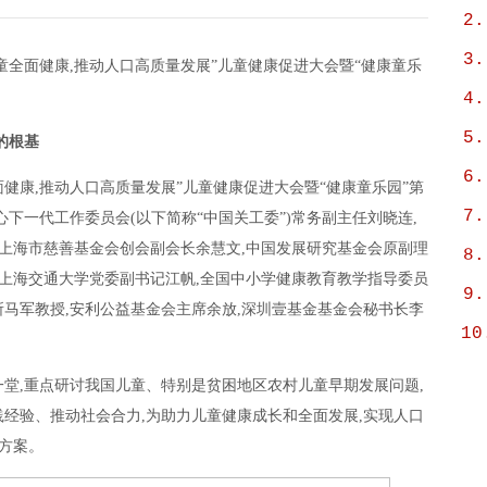
2.
3.
进儿童全面健康,推动人口高质量发展”儿童健康促进大会暨“健康童乐
4.
5.
的根基
6.
全面健康,推动人口高质量发展”儿童健康促进大会暨“健康童乐园”第
7.
心下一代工作委员会(以下简称“中国关工委”)常务副主任刘晓连,
,上海市慈善基金会创会副会长余慧文,中国发展研究基金会原副理
8.
,上海交通大学党委副书记江帆,全国中小学健康教育教学指导委员
9.
马军教授,安利公益基金会主席余放,深圳壹基金基金会秘书长李
10
堂,重点研讨我国儿童、特别是贫困地区农村儿童早期发展问题,
经验、推动社会合力,为助力儿童健康成长和全面发展,实现人口
拟方案。