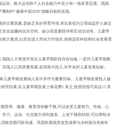
精细运动、粗大运动和个人社会能力中至少有一项发育迟缓。我国
重制约“健康中国2030”战略目标的实现。
展的主要因素,是缺乏良好养育环境,突出表现为父母或监护人缺乏
乏安全温馨的玩乐空间、缺少高质量陪伴和互动活动等。儿童早
合能力素质,以至在进入劳动力市场后,很难适应科技和社会发展需
,我国人力资源开发在儿童早期阶段存在短板,一是对儿童早期教
。实现人口高质量发展,必须加大投入,补齐农村儿童发展短板。
首次将儿童早期发展纳入其中并作为重要目标。儿童早期发展投入越
究结果,在儿童早期发展上每花费1 美元,投资回报可高达13 美
的早期营养、健康、教育等积极干预,可以改变儿童智力、性格、心
、学习、运动、社交能力得到激发。上述干预和扶助,可以帮助乡
头消除贫困代际传递、巩固拓展脱贫攻坚成果与乡村振兴有效衔