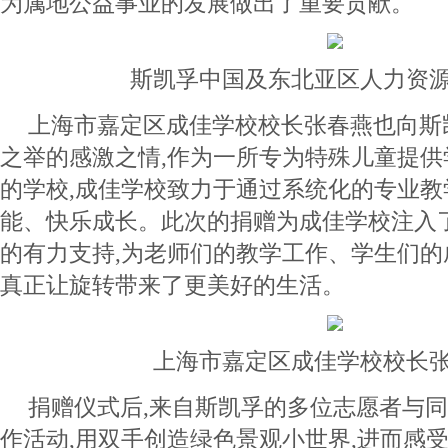
为属地公益事业的发展做出了重要贡献。
斯凯孚中国及东北亚区人力资
上海市嘉定区成佳学校校长张春燕也向斯
之举的感激之情,作为一所专为特殊儿童提
的学校,成佳学校致力于通过系统化的专业
能、快乐成长。此次的捐赠为成佳学校注入
的有力支持,为老师们的教学工作、学生们的
真正让旋转带来了更美好的生活。
上海市嘉定区成佳学校校长
捐赠仪式后,来自斯凯孚的多位志愿者与
作活动,用双手创造绿色景观小世界,进而感