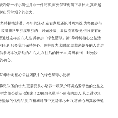
想要种活一棵小苗也并非一件易事,而要保证树苗正常长大,真正起
要付出异常艰辛的努力。
,坚持捐植沙漠。今年的活动,左右家居还以时间为线,为每位参与
装满腾格里沙漠细沙的「时光沙漏」看似流速缓慢,但只要有耐
想通过这样的方式,告诉参加「绿色星球」第9季种树植心公益活
有限,但只要我们保持恒心、保持毅力,就能团结越来越多的人走进
相信参与本次活动的左右人,在往后的日子里,每当看到「时光沙
树的初心。
第9季种树植心公益团队中的绿色星球小使者
累积,队伍的壮大,更需要从小培养一颗保护环境热爱绿色的公益之
植树之旅公益活动迎来了23位绿色星球小使者的加入,从走进沙漠
敢坚毅的优秀品质,在植树环节中更是倾尽全力,将爱心与真诚传递