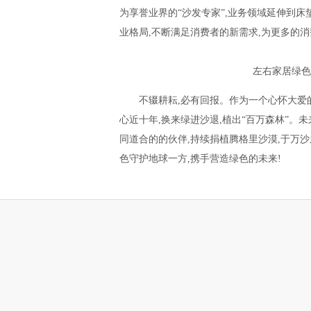
为享誉业界的“沙发专家”,业务领域延伸到
业格局,不断满足消费者的新需求,为更多的
左右家居绿色
不辍耕耘,必有回报。作为一个心怀大爱
心近十年,换来绿进沙退,植出“百万森林”。
同道合的的伙伴,持续捐植腾格里沙漠,于万沙
色守护地球一方,携手营造绿色的未来!