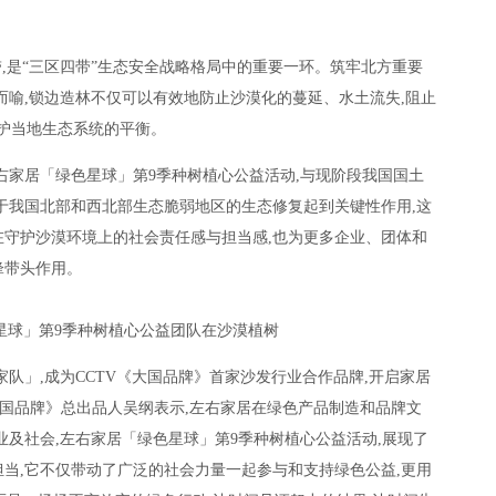
带,是“三区四带”生态安全战略格局中的重要一环。筑牢北方重要
而喻,锁边造林不仅可以有效地防止沙漠化的蔓延、水土流失,阻止
保护当地生态系统的平衡。
右家居「绿色星球」第9季种树植心公益活动,与现阶段我国国土
于我国北部和西北部生态脆弱地区的生态修复起到关键性作用,这
守护沙漠环境上的社会责任感与担当感,也为更多企业、团体和
锋带头作用。
星球」第9季种树植心公益团队在沙漠植树
国家队」,成为CCTV《大国品牌》首家沙发行业合作品牌,开启家居
大国品牌》总出品人吴纲表示,左右家居在绿色产品制造和品牌文
业及社会,左右家居「绿色星球」第9季种树植心公益活动,展现了
当,它不仅带动了广泛的社会力量一起参与和支持绿色公益,更用