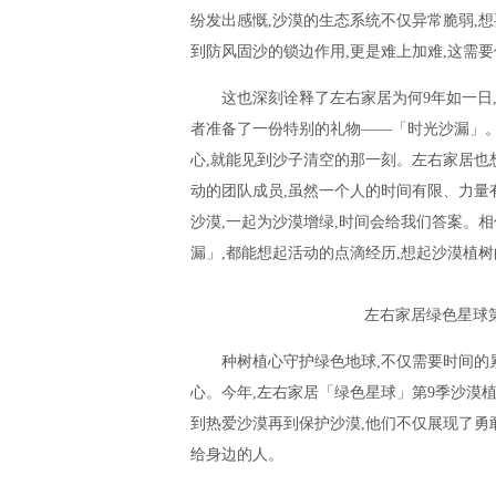
纷发出感慨,沙漠的生态系统不仅异常脆弱,
到防风固沙的锁边作用,更是难上加难,这需
这也深刻诠释了左右家居为何9年如一日
者准备了一份特别的礼物——「时光沙漏」。
心,就能见到沙子清空的那一刻。左右家居也
动的团队成员,虽然一个人的时间有限、力量
沙漠,一起为沙漠增绿,时间会给我们答案。
漏」,都能想起活动的点滴经历,想起沙漠植
左右家居绿色星球
种树植心守护绿色地球,不仅需要时间的
心。今年,左右家居「绿色星球」第9季沙漠
到热爱沙漠再到保护沙漠,他们不仅展现了勇
给身边的人。