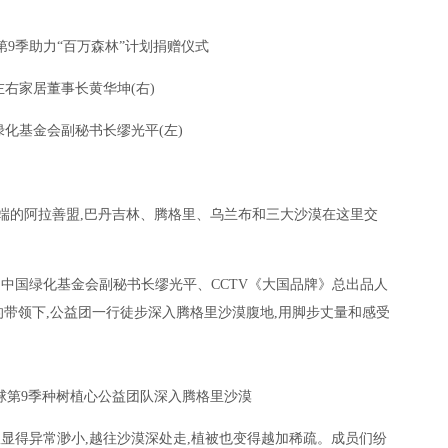
第9季助力“百万森林”计划捐赠仪式
左右家居董事长黄华坤(右)
绿化基金会副秘书长缪光平(左)
顶端的阿拉善盟,巴丹吉林、腾格里、乌兰布和三大沙漠在这里交
。
到中国绿化基金会副秘书长缪光平、CCTV《大国品牌》总出品人
带领下,公益团一行徒步深入腾格里沙漠腹地,用脚步丈量和感受
球第9季种树植心公益团队深入腾格里沙漠
队显得异常渺小,越往沙漠深处走,植被也变得越加稀疏。成员们纷