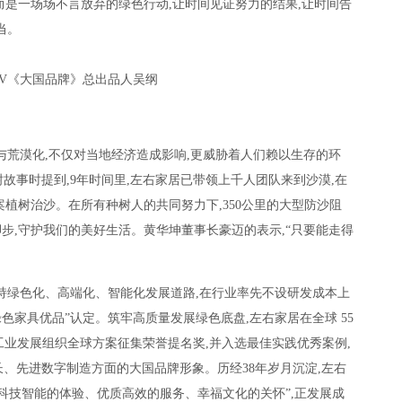
而是一场场不言放弃的绿色行动,让时间见证努力的结果,让时间告
当。
TV《大国品牌》总出品人吴纲
与荒漠化,不仅对当地经济造成影响,更威胁着人们赖以生存的环
故事时提到,9年时间里,左右家居已带领上千人团队来到沙漠,在
案植树治沙。在所有种树人的共同努力下,350公里的大型防沙阻
步,守护我们的美好生活。黄华坤董事长豪迈的表示,“只要能走得
持绿色化、高端化、智能化发展道路,在行业率先不设研发成本上
绿色家具优品”认定。筑牢高质量发展绿色底盘,左右家居在全球 55
国工业发展组织全球方案征集荣誉提名奖,并入选最佳实践优秀案例,
、先进数字制造方面的大国品牌形象。历经38年岁月沉淀,左右
科技智能的体验、优质高效的服务、幸福文化的关怀”,正发展成