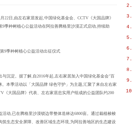
2.
3.
月22日,由左右家居发起,中国绿化基金会、CCTV《大国品牌》
第9季种树植心公益活动在阿拉善腾格里沙漠正式启动,持续助
4.
。
5.
6.
第9季种树植心公益活动出征仪式
7.
8.
与沉淀。据了解,自2016年起,左右家居加入中国绿化基金会“百
9.
林。本季活动以「大国品牌 绿色守护」为主题,汇聚了来自左右家
10
TV《大国品牌》代表、左右家居忠实用户组成的公益团队约200
活动,已在腾格里沙漠锁边带整体造林达6800亩。通过栽植梭梭
构筑生态安全屏障、改善区域生态环境,为阿拉善地区的生态建设