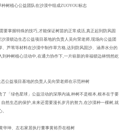
季种树植心公益团队在沙漠中组成ZUOYOU标志
,需要掌握特殊的技巧,才能保证树苗的正常成活,真正起到防风固
沙漠锁边生态公益项目基地的负责人吴向荣老师,现场向公益团
草、芦苇等材料在沙漠中制作草方格,达到防风固沙、涵养水分的
入到种树植心活动中,在通力协作下,一片崭新的幸福锁边林悄然屹
生态公益项目基地的负责人吴向荣老师在示范种树
含了「绿色星球」公益活动的深厚内涵,种树不是根本,根本在于要
自然生态的保护,未来还需要漫长岁月的努力,在沙漠种一棵树,就
心。
黄华坤、左右家居执行董事黄裕乔在植树