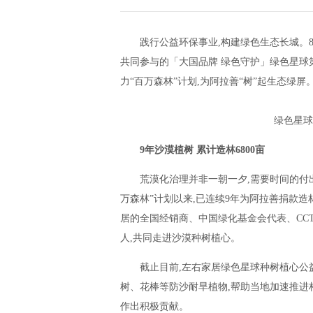
践行公益环保事业,构建绿色生态长城。8
共同参与的「大国品牌 绿色守护」绿色星球
力“百万森林”计划,为阿拉善“树”起生态绿屏
绿色星球
9年沙漠植树 累计造林
6800亩
荒漠化治理并非一朝一夕,需要时间的付出
万森林”计划以来,已连续9年为阿拉善捐款造
居的全国经销商、中国绿化基金会代表、CC
人,共同走进沙漠种树植心。
截止目前,左右家居绿色星球种树植心公益
树、花棒等防沙耐旱植物,帮助当地加速推进
作出积极贡献。