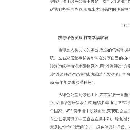
实际行动让绿色公益不再是一次“心血来潮”,
诉我们坚持的答案,展现出大国品牌的使命担
CC
践行绿色发展 打造幸福家居
地球是人类共同的家园,恶劣的气候环境
境。左右家居董事长黄华坤在分享自己的植树
沙漠边缘种植灌木阻挡风沙,用“沙漠锁边”方
沙“沙漠锁边生态林”成功减缓了风沙漫延的脚
动,每年都要来沙漠种树”。
从绿色公益到绿色工艺,左右家居一直坚
限,采用绿色环保水性胶,连续多年通过“EFC
个国家、452 份申请中脱颖而出,荣获联合
向全世界展现了中国企业在碳中和、绿色增长
家居以“时尚创意的设计、绿色健康的品质、