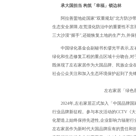
承大国担当
构筑「幸福」锁边林
阿拉善盟地处国家“双重规划”北方防沙
生态安全屏障,在荒漠化防治中的重要性不言
三大沙漠“握手”,还能恢复土地的生产力,并
中国绿化基金会副秘书长缪光平表示,左
绿化和生态修复工程的重点区域十分吻合,对
既体现了左右家居作为大国品牌、民族企业在
社会公众关注和加入生态环境保护起到了先
左右家居「绿色
2024年,左右家居正式加入「中国品牌
行业品牌新征程。参与本次活动的CCTV《
化塑造上始终保持先进性,企业影响力辐射行
左右家居作为新时代大国品牌应有的责任和担