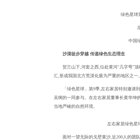
绿色星球
中国
沙漠徒步穿越 传递绿色生态理念
贺兰山下,河套之西,位处黄河“几字弯”
汇,形成我国北方荒漠化最为严重的地区之一
「绿色星球」第9季,左右家居特别邀请
吴纲的一同参与。在左右家居董事长黄华坤的
当地严峻的自然环境。
左右家居绿色星
面对一望无际的戈壁黄沙,近200人的团