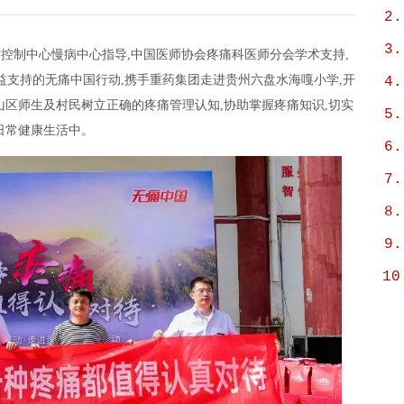
2.
3.
防控制中心慢病中心指导,中国医师协会疼痛科医师分会学术支持,
益支持的无痛中国行动,携手重药集团走进贵州六盘水海嘎小学,开
4.
山区师生及村民树立正确的疼痛管理认知,协助掌握疼痛知识,切实
5.
日常健康生活中。
6.
7.
8.
9.
10