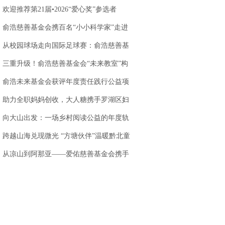
站落地天味食品
欢迎推荐第21届•2026“爱心奖”参选者
俞浩慈善基金会携百名“小小科学家”走进
AWE 探访追觅
从校园球场走向国际足球赛：俞浩慈善基
金会以足球为
三重升级！俞浩慈善基金会“未来教室”构
建创新人才培
俞浩未来基金会获评年度责任践行公益项
目，以科技公
助力全职妈妈创收，大人糖携手罗湖区妇
联，打造乐园
向大山出发：一场乡村阅读公益的年度轨
迹
跨越山海兑现微光 “方塘伙伴”温暖黔北童
心
.
从凉山到阿那亚——爱佑慈善基金会携手
虾米娱乐，让童