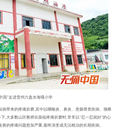
痛中国”走进贵州六盘水海嘎小学
业病带来的疼痛折磨,其中以咽喉炎、鼻炎、患肠胃类疾病、颈椎
下,大多数山区教师在面临疼痛折磨时,常常以“忍一忍就好”的心
改善的疼痛问题愈加严重,最终演变成无法根治的长期疾病。