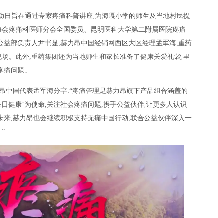
动日旨在通过专家疼痛科普讲座,为海嘎小学的师生及当地村民提
协会疼痛科医师分会全国委员、昆明医科大学第二附属医院疼痛
公益部负责人尹书显,赫力昂中国经销网西区大区经理孟军海,重药
场。此外,重药集团还为当地师生和家长准备了健康关爱礼袋,里
疼痛问题。
力昂中国代表孟军海分享:“疼痛管理是赫力昂旗下产品组合涵盖的
每日健康’为使命,关注社会疼痛问题,携手公益伙伴,让更多人认识
未来,赫力昂也会继续积极支持无痛中国行动,联合公益伙伴深入一
”