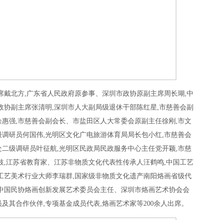
席戴北方,广东省人民政府原参事、深圳市政协原副主席周长瑚,中
政协副主席张清明,深圳市人大副局级退休干部陈红星,市慈善会副
惠强,市慈善会副会长、市盐田区人大常委会原副主任徐刚,市文
调研员何国伟,光明区文化广电旅游体育局局长包小红,市慈善会
二级调研员叶征航,光明区民政局民政服务中心主任党开颖,市慈
枝,江苏省教育家、江苏非物质文化代表性传承人汪鹤鸣,中国工艺
工艺美术行业大师李瑞群,国家级非物质文化遗产南阳烙画省级代
中国民协烙画创新发展艺术委员会主任、深圳市烙画艺术协会会
及其合作伙伴,专项基金成员代表,烙画艺术家等200余人出席。