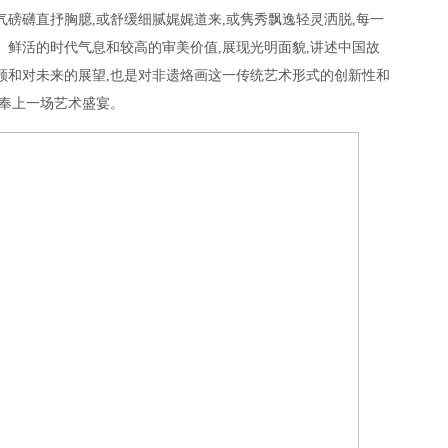
气磅礴直抒胸臆,或舒缓细腻娓娓道来,或隽秀飘逸轻灵洒脱,每一
、鲜活的时代气息和较高的审美价值,展现光明面貌,讲述中国故
顾和对未来的展望,也是对非遗烙画这一传统艺术形式的创新性和
民奉上一场艺术盛宴。