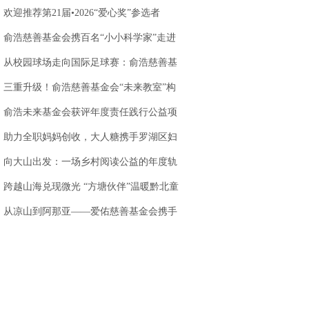
站落地天味食品
欢迎推荐第21届•2026“爱心奖”参选者
俞浩慈善基金会携百名“小小科学家”走进
AWE 探访追觅
从校园球场走向国际足球赛：俞浩慈善基
金会以足球为
三重升级！俞浩慈善基金会“未来教室”构
建创新人才培
俞浩未来基金会获评年度责任践行公益项
目，以科技公
助力全职妈妈创收，大人糖携手罗湖区妇
联，打造乐园
向大山出发：一场乡村阅读公益的年度轨
迹
跨越山海兑现微光 “方塘伙伴”温暖黔北童
心
.
从凉山到阿那亚——爱佑慈善基金会携手
虾米娱乐，让童