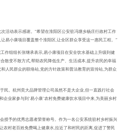
此次活动表示感谢。“希望在淮阳区公安驻冯塘乡杨庄行政村工作
,让易小康项目覆盖整个淮阳区,让全区群众享受这一惠民工程。”
院工作组组长张继承表示,易小康项目在安全饮水基础上升级到健
整合散变不散方式,帮助农民降低生产、生活成本,提升农民的幸福
和人民群众的联络站,党的方针政策和普法教育的宣传站,为群众
之于民。杭州奕大品牌管理公司虽然不是大企业,但一直践行社会
和企业家参与到‘易小康’农村免费健康饮水项目中来,为美丽乡村
协会授予的优秀志愿者荣誉称号。作为一名公安系统驻村乡村振兴
,让农村老百姓免费喝上健康水,拉近了和村民的距离,促进了警民