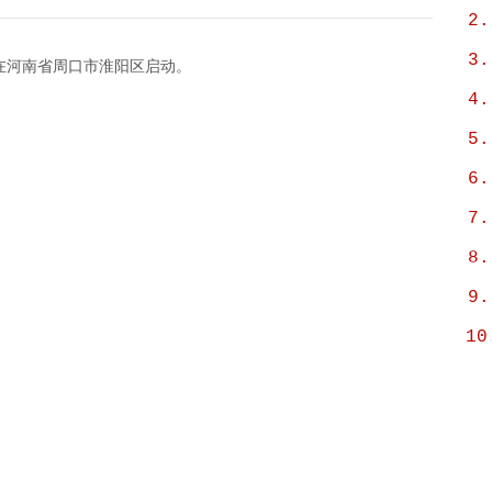
2.
3.
式在河南省周口市淮阳区启动。
4.
5.
6.
7.
8.
9.
10