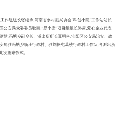
院工作组组长张继承,河南省乡村振兴协会“科创小院”工作站站长
区公安局党委委员耿凯,“易小康”项目组组长路露,爱心企业代表
胡蕴慧,冯塘乡副乡长、派出所所长豆明科,淮阳区公安局治安、政
公安局驻冯塘乡杨庄行政村、驻刘振屯葛楼行政村工作队,各派出所
了此次捐赠仪式。