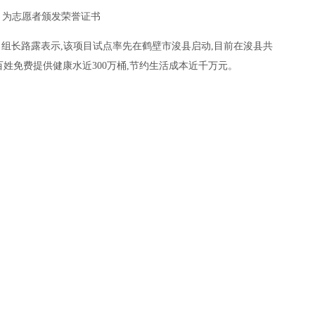
为志愿者颁发荣誉证书
目组长路露表示,该项目试点率先在鹤壁市浚县启动,目前在浚县共
百姓免费提供健康水近300万桶,节约生活成本近千万元。