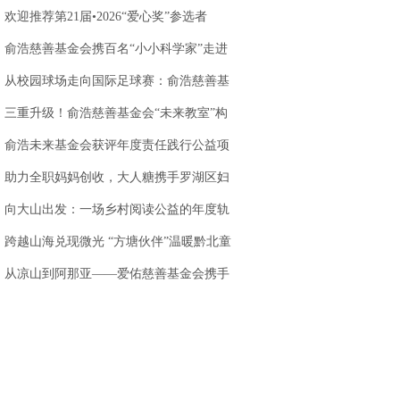
站落地天味食品
欢迎推荐第21届•2026“爱心奖”参选者
俞浩慈善基金会携百名“小小科学家”走进
AWE 探访追觅
从校园球场走向国际足球赛：俞浩慈善基
金会以足球为
三重升级！俞浩慈善基金会“未来教室”构
建创新人才培
俞浩未来基金会获评年度责任践行公益项
目，以科技公
助力全职妈妈创收，大人糖携手罗湖区妇
联，打造乐园
向大山出发：一场乡村阅读公益的年度轨
迹
跨越山海兑现微光 “方塘伙伴”温暖黔北童
心
.
从凉山到阿那亚——爱佑慈善基金会携手
虾米娱乐，让童