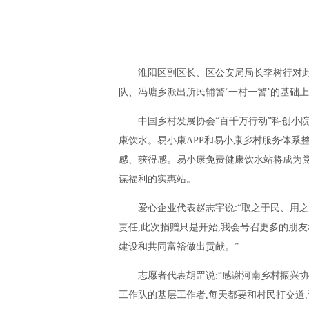
淮阳区副区长、区公安局局长李树行对
队、冯塘乡派出所民辅警‘一村一警’的基础上
中国乡村发展协会“百千万行动”科创小
康饮水。易小康APP和易小康乡村服务体系
感、获得感。易小康免费健康饮水站将成为党
谋福利的实惠站。
爱心企业代表赵志宇说:“取之于民、用
责任,此次捐赠只是开始,我会号召更多的朋友
建设和共同富裕做出贡献。”
志愿者代表胡罡说:“感谢河南乡村振兴
工作队的基层工作者,每天都要和村民打交道