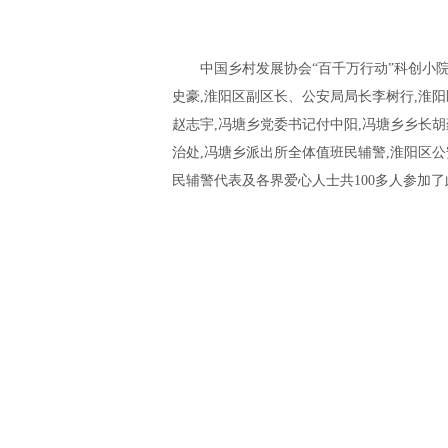
中国乡村发展协会“百千万行动”科创小
史豪,淮阳区副区长、公安局局长李树行,淮阳
赵志宇,冯塘乡党委书记付中阳,冯塘乡乡长
治处,冯塘乡派出所全体值班民辅警,淮阳区
民辅警代表及各界爱心人士共100多人参加