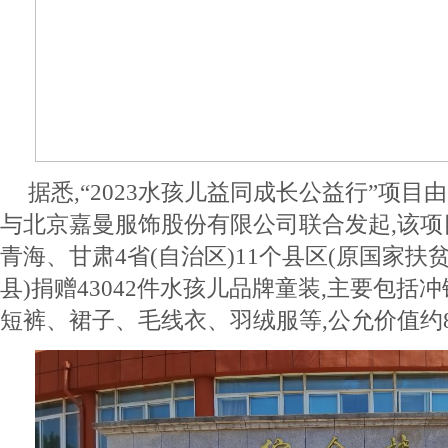
据悉,“2023水孩儿益同成长公益行”项
与北京嘉曼服饰股份有限公司联合发起,该
青海、甘肃4省(自治区)11个县区(原国家扶
县)捐赠43042件水孩儿品牌童装,主要包括
短裤、裙子、毛线衣、羽绒服等,公允价值约8