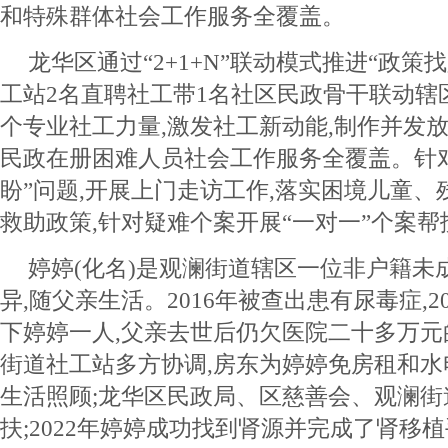
和特殊群体社会工作服务全覆盖。
龙华区通过“2+1+N”联动模式推进“政策
工站2名直聘社工带1名社区民政骨干联动辖
个专业社工力量,激发社工新动能,制作并发
民政在册困难人员社会工作服务全覆盖。针
盼”问题,开展上门走访工作,落实困境儿童
救助政策,针对疑难个案开展“一对一”个案
婷婷(化名)是观澜街道辖区一位非户籍未
异,随父亲生活。2016年被查出患有尿毒症,2
下婷婷一人,父亲去世后仍欠医院二十多万
街道社工站多方协调,房东为婷婷免房租和水
生活照顾;龙华区民政局、区慈善会、观澜街
扶;2022年婷婷成功找到肾源并完成了肾移